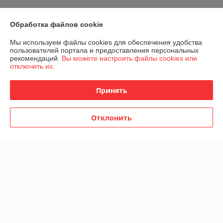
Обработка файлов cookie
О нас
Мы используем файлы cookies для обеспечения удобства
пользователей портала и предоставления персональных
Контакты
рекомендаций.
Вы можете настроить файлы cookies или
отключить их.
Доставка и оплата
Принять
График работы
Отклонить
Полная версия сайта
Политика обработки cookies
Сайт создан на платформе Deal.by