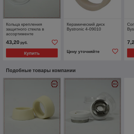
Кольца крепления
Керамический диск
Со
защитного стекла в
Bystronic 4-09010
Bys
ассортименте
43,20
7,
руб.
Цену уточняйте
Купить
Подобные товары компании