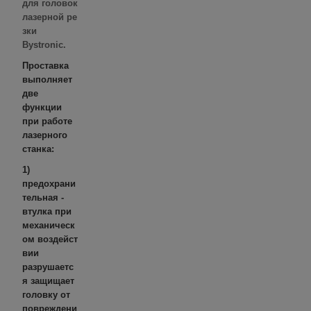
для головок
лазерной ре
зки
Bystronic.
Проставка
выполняет
две
функции
при работе
лазерного
станка:
1)
предохрани
тельная -
втулка при
механическ
ом воздейст
вии
разрушаетс
я
защищает
головку от
повреждени