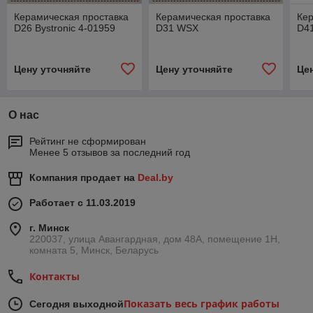
Керамическая проставка
Керамическая проставка
Кер
D26 Bystronic 4-01959
D31 WSX
D4
Цену уточняйте
Цену уточняйте
Це
О нас
Рейтинг не сформирован
Менее 5 отзывов за последний год
Компания продает на
Deal.by
Работает с 11.03.2019
г. Минск
220037, улица Авангардная, дом 48А, помещение 1Н,
комната 5, Минск, Беларусь
Контакты
Показать весь график работы
Сегодня выходной