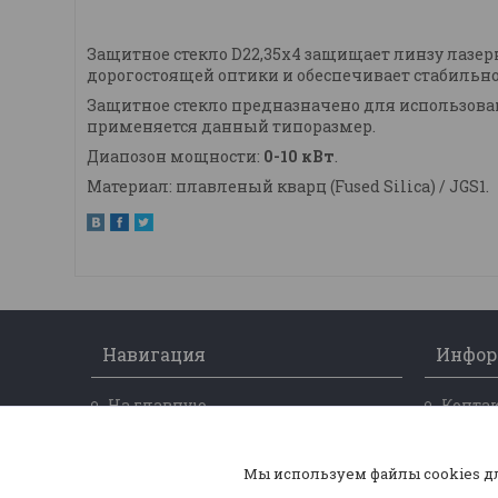
Защитное стекло D22,35x4 защищает линзу лазерн
дорогостоящей оптики и обеспечивает стабильно
Защитное стекло предназначено для использовани
применяется данный типоразмер.
Диапозон мощности:
0-10 кВт
.
Материал: плавленый кварц (Fused Silica) / JGS1.
Навигация
Инфор
На главную
Конта
О нас
Достав
Мы используем файлы cookies д