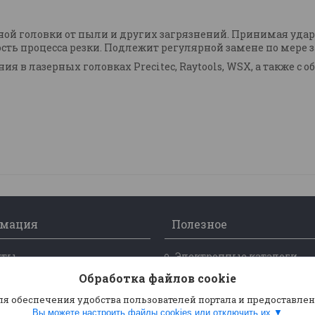
ой головки от пыли и других загрязнений. Принимая удар 
сть процесса резки. Подлежит регулярной замене по мере 
я в лазерных головках Precitec, Raytools, WSX, а также с 
мация
Полезное
кты
Электронные каталоги
ка и оплата
Статьи
Обработка файлов cookie
ля обеспечения удобства пользователей портала и предоставле
Вы можете настроить файлы cookies или отключить их.