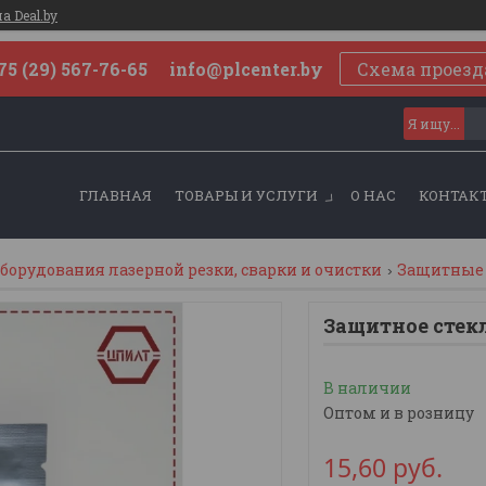
 Deal.by
75 (29) 567-76-65 info@plcenter.by
Схема проезд
ГЛАВНАЯ
ТОВАРЫ И УСЛУГИ
О НАС
КОНТАК
орудования лазерной резки, сварки и очистки
Защитные 
Защитное стекло
В наличии
Оптом и в розницу
15,60
руб.