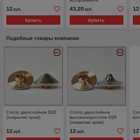
ассортименте
12
43,20
12
руб.
руб.
Купить
Купить
Подобные товары компании
Сопло двухслойное D28
Сопло двухслойное
Со
(покрытие хром)
высокоскоростное D28
кон
(покрытие хром)
12
12
12
руб.
руб.