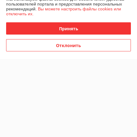
пользователей портала и предоставления персональных
Доставка и оплата
рекомендаций.
Вы можете настроить файлы cookies или
отключить их.
График работы
Принять
Полная версия сайта
Отклонить
Политика обработки cookies
Сайт создан на платформе Deal.by
Информация для покупателя
Юридическое лицо:
Общество с ограниченной от ответственностью
"ЦПИЛТ"
г. Минск, ул. Авангардная, д. 48А, пом. 1Н, комната 5
Регистрационный номер ЕГР: 193168788