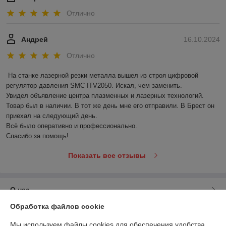
Отлично
Андрей
16.10.2024
Отлично
На станке лазерной резки металла вышел из строя цифровой 
регулятор давления SMC ITV2050. Искал, чем заменить.

Увидел объявление центра плазменных и лазерных технологий. 
Товар был в наличии. В тот же день мне его отправили. В Брест он 
приехал на следующий день. 

Всё было оперативно и профессионально.

Спасибо за помощь!
Показать все отзывы
О нас
Обработка файлов cookie
Контакты
Мы используем файлы cookies для обеспечения удобства