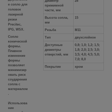
Диаметр
28
е
сопло для
прижимной
головок
части, мм
лазерной
Высота сопла,
15
резки
мм
Precitec,
IPG, WSX
.
Резьба
M11
Сопло
Тип
двухслойное
конической
Доступные
0,8; 1,0; 1,2; 1,5;
формы.
диаметры
1,8; 2,0; 2,5; 3,0;
Плавное
отверстий, мм
3,5; 4,0; 4,5; 5,0;
изменение
7,0; 8,0
формы
позволяет
Покрытие
хром
минимизир
овать риск
соударения
сопла с
материалом
.
Использова
ние