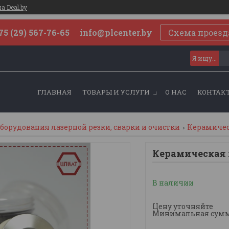
 Deal.by
75 (29) 567-76-65 info@plcenter.by
Схема проезд
ГЛАВНАЯ
ТОВАРЫ И УСЛУГИ
О НАС
КОНТАК
орудования лазерной резки, сварки и очистки
Керамичес
Керамическая 
В наличии
Цену уточняйте
Минимальная сумма 