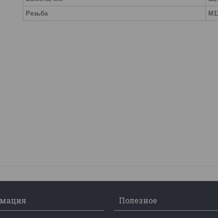
Резьба
M1
мация
Полезное