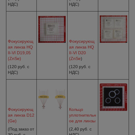
НДС)
НДС)
Фокусирующ
Фокусирующ
ая линза HQ
ая линза HQ
II-VI D19,05
II-VI D20
(ZnSe)
(ZnSe
)
(120 руб. c
(120 руб. c
НДС)
НДС)
Фокусирующ
Кольцо
ая линза D12
уплотнительн
(Ge)
ое для линзы
(Под заказ от
(2,40 руб. с
30 руб. с
НДС)