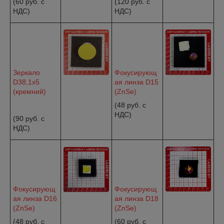
(60 руб. с
(120 руб. c
НДС)
НДС)
Зеркало
Фокусирующ
D38,1x5
ая линза D15
(кремний)
(ZnSe)
(48 руб. c
НДС)
(90 руб. с
НДС)
Фокусирующ
Фокусирующ
ая линза D16
ая линза D18
(ZnSe)
(ZnSe)
(48 руб. с
(60 руб. с